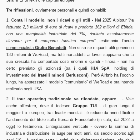
Sharm El Shiekh o le capitali europee.
Tre riflessioni
, ovviamente personali e quindi opinabili:
1.
Conta il modello, non i ricavi o gli utili
- Nel 2025 Alpitour
“ha
fatturato 2,3 miliardi di euro di ricavi e prodotto 162 milioni di Ebitda,
con una marginalità industriale del 7%, risultato assolutamente
rilevante per il comparto turistico europeo”
testimonia l’acuto
commercialista
Giulio Benedetti
. Non si sa se e quanti utili generino i
130 milioni di WeRoad, ma tutti noi addetti ai lavori sappiamo che la
sua crescita ha comportato costi enormi e quindi - finora - non ha
certo premiato gli azionisti (tra i quali
H14 SpA
, holding di
investimento dei
fratelli minori Berlusconi
). Però Airbnb ha l’occhio
lungo, ha apprezzato il modello “comunitario” di WeRoad e ora intende
replicarlo negli USA.
2.
Il tour operating tradizionale va rifondato, oppure...
- Vale
anche all’estero, dove il tedesco
Gruppo TUI
- di gran lunga il
maggior t.o. europeo, tra i leader mondiali - è reduce da anni difficili e
l’andamento del titolo sulla Borsa di Francoforte (in calo, dal 2022 a
oggi) lo testimonia. L’integrazione verticale - ovvero la somma di
industria e distribuzione, in auge per molti anni, dal secolo scorso agli