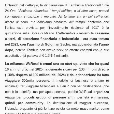
Entrando nel dettaglio, la dichiarazione di Tamburi a Radiocor/Il Sole
24 Ore:
“Abbiamo rimandato i tempi dell'Ipo, o di altre cose, perché
con questa situazione il mercato del turismo sta un po' soffrendo:
niente di serio, ma dobbiamo prenderci del tempo”
conferma che
l’unica exit prevista per l’investimento risalente al 2017 è la
quotazione sulla Borsa di Milano.
L’alternativa - ovvero la cessione
a terzi, di estrazione finanziaria o industriale - era stata tentata
nel 2023,
con l’ausilio di Goldman Sachs
, ma
abbandonata l’anno
dopo
, perché Tamburi non aveva ricevuto offerte coerenti con le sue
aspettative (si parlava di € 1,3-1,4 miliardi).
La milanese WeRoad è ormai una ex start up, visto che ha quasi
10 anni di vita, nel 2025 ha generato ricavi per 130 milioni di euro
(+30% rispetto ai 100 milioni del 2024) e dalla fondazione ha fatto
viaggiare 300mila persone
. Il modello di business è chiaro (e
originale): far viaggiare Millennials e Gen Z non per destinazione (che
non è la priorità), ma per appartenenza, perché WeRoad
organizza
viaggi per piccoli gruppi di persone affini per età e interessi,
quindi per community
. La destinazione di maggior successo,
l’Islanda, è quanto di più lontano esista da mete mass-market come