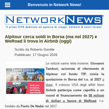
Benvenuto in Network News!
Alpitour cerca soldi in Borsa (ma nel 2027) e
WeRoad li trova in Airbnb (oggi)
Scritto da
Roberto Gentile
Pubblicato: 17 Giugno 2026
Le notizie vanno lette insieme:
Giovanni
Tamburi, azionista di riferimento di
Alpitour col fondo TIP, rinvia la
quotazione in Borsa del t.o. al 2027
o
dopo
. Il colosso USA degli affitti brevi
Airbnb partecipa come capofila a un
round di finanziamento da
58 milioni
di dollari a favore di WeRoad
, t.o.
fondato da
Paolo De Nadai
nel 2017.