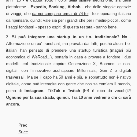
anni ’10 - è caduta sotto i colpi della disintermediazione, sia delle
piattaforme -
Expedia, Booking, Airbnb
- che delle singole agenzie
di viaggi, che
da noi campano ormai di 74-ter
. Tour operating italiano
da ripensare, quindi: vale sia per i grandi che per i medio-piccoli, come
i saggi fondatori - spesso ospiti di questa testata - sanno bene.
3.
Si può integrare una startup in un t.o. tradizionale? No
-
Affermazione un po’ tranchant, ma provata dai fatti, perché alcuni t.o.
italiani han pensato di prendere una startup turistica (magari più
economica di WeRoad...), portarla in casa e provare a fondere i due
modelli: col tradizionale coprire Generazione X, Boomers e non-
digitali; con l’innovativo acchiappare Millennials, Gen Z e digitali
trasversali. Ma se il capo ha 50 anni e più, e soprattutto non è nativo
digitale, come può interagire con gente che non sa com’era il mondo,
prima di
Instagram, TikTok e Twitch
(FB è roba da vecchi)?!
Ognuno per la sua strada, quindi. Tra 10 anni vedremo chi ci sarà
ancora.
Prec
Succ