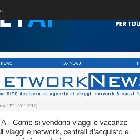
do
 NEWS
T.O. NEWS
F
sta del TCI (2011-2012)
 - Come si vendono viaggi e vacanze
 viaggi e network, centrali d’acquisto e