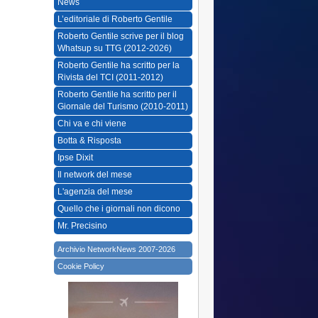
News
L’editoriale di Roberto Gentile
Roberto Gentile scrive per il blog
Whatsup su TTG (2012-2026)
Roberto Gentile ha scritto per la
Rivista del TCI (2011-2012)
Roberto Gentile ha scritto per il
Giornale del Turismo (2010-2011)
Chi va e chi viene
Botta & Risposta
Ipse Dixit
Il network del mese
L'agenzia del mese
Quello che i giornali non dicono
Mr. Precisino
Archivio NetworkNews 2007-2026
Cookie Policy