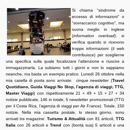
Si chiama “sindrome da
eccesso di informazioni” o
“sovraccarico cognitivo”, ma
suona meglio in inglese
(
information overload
): si
verifica quando si ricevono
troppe informazioni (il web
contribuisce) per sceglierne
una specifica sulla quale focalizzare l'attenzione e riuscire a
immagazzinarla. La subiamo tutti i giorni e non lo sappiamo
neanche, ma basta un esempio pratico. Lunedì 26 ottobre nella
mia casella di posta sono arrivate: cinque newsletter (
Travel
Quotidiano, Guida Viaggi No Stop, l’agenzia di viaggi, TTG,
Master Viaggi
) con rispettivamente 21 + 49 + 15 + 27 + 34
notizie pubblicate, 146 in totale; 5 newsletter promozionali (TTG
per il Costa Rica, l’agenzia di viaggi per Air France). Totale, 150
notizie. Nella mia cassetta postale, lo stesso giorno, sono
arrivati tre magazine:
Turismo & Attualità
con 81 articoli,
TTG
Italia
con 26 articoli e
Trend
con (bontà sua) 5 articoli e una