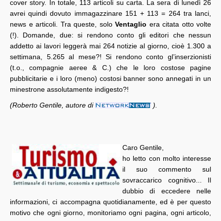
cover story. In totale, 113 articoli su carta. La sera di lunedì 26
avrei quindi dovuto immagazzinare 151 + 113 = 264 tra lanci,
news e articoli. Tra queste, solo
Ventaglio
era citata otto volte
(!). Domande, due: si rendono conto gli editori che nessun
addetto ai lavori leggerà mai 264 notizie al giorno, cioè 1.300 a
settimana, 5.265 al mese?! Si rendono conto gl’inserzionisti
(t.o., compagnie aeree & C.) che le loro costose pagine
pubblicitarie e i loro (meno) costosi banner sono annegati in un
minestrone assolutamente indigesto?!
(Roberto Gentile, autore di
).
Caro Gentile,
ho letto con molto interesse
il suo commento sul
sovraccarico cognitivo... Il
dubbio di eccedere nelle
informazioni, ci accompagna quotidianamente, ed è per questo
motivo che ogni giorno, monitoriamo ogni pagina, ogni articolo,