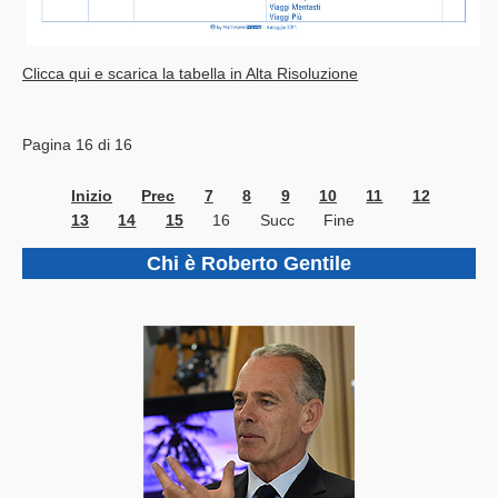
Clicca qui e scarica la tabella in Alta Risoluzione
Pagina 16 di 16
Inizio
Prec
7
8
9
10
11
12
13
14
15
16
Succ
Fine
Chi è Roberto Gentile